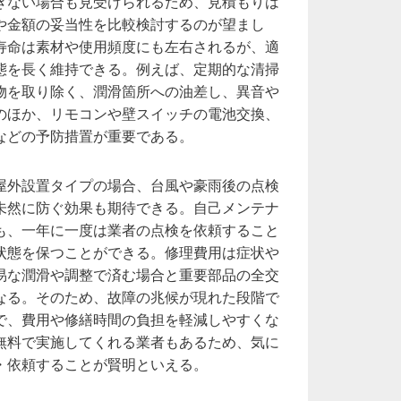
きない場合も見受けられるため、見積もりは
や金額の妥当性を比較検討するのが望まし
寿命は素材や使用頻度にも左右されるが、適
態を長く維持できる。例えば、定期的な清掃
物を取り除く、潤滑箇所への油差し、異音や
のほか、リモコンや壁スイッチの電池交換、
などの予防措置が重要である。
屋外設置タイプの場合、台風や豪雨後の点検
未然に防ぐ効果も期待できる。自己メンテナ
も、一年に一度は業者の点検を依頼すること
状態を保つことができる。修理費用は症状や
易な潤滑や調整で済む場合と重要部品の全交
なる。そのため、故障の兆候が現れた段階で
で、費用や修繕時間の負担を軽減しやすくな
無料で実施してくれる業者もあるため、気に
・依頼することが賢明といえる。