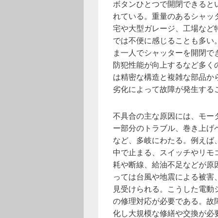
ボタンひとつで開閉できると
れている。重量のあるシャッ
宅や大型ガレージ、工場など
では不便に感じることも多い
ま一人でシャッターを開閉で
防犯性能が向上するなど多く
は精密な構造と複雑な部品か
劣化によって故障が発生する
不具合の主な原因には、モー
ー部分のトラブル、巻き上げ
など、多岐にわたる。例えば
中で止まる、スイッチやリモ
耗や断線、給油不足などが原
っては台風や地震による被害
見受けられる。こうした電動
の修理対応が必要である。故
化し大規模な修繕や交換が必