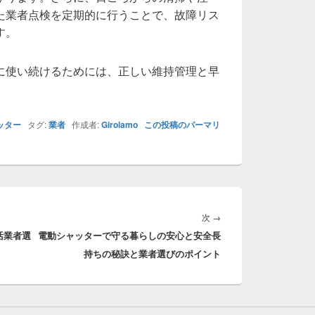
た業者点検を定期的に行うことで、故障リス
す。
に使い続けるためには、正しい維持管理と早
ッター
タグ:
業者
作成者:
Girolamo
この投稿のパーマリ
次
次
→
活業者選
電動シャッターで守る暮らしの安心と安全長
の
持ちの秘訣と業者選びのポイント
投
稿: