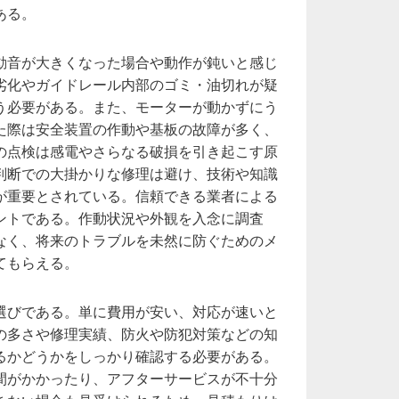
ある。
動音が大きくなった場合や動作が鈍いと感じ
劣化やガイドレール内部のゴミ・油切れが疑
う必要がある。また、モーターが動かずにう
た際は安全装置の作動や基板の故障が多く、
の点検は感電やさらなる破損を引き起こす原
判断での大掛かりな修理は避け、技術や知識
が重要とされている。信頼できる業者による
ントである。作動状況や外観を入念に調査
なく、将来のトラブルを未然に防ぐためのメ
てもらえる。
選びである。単に費用が安い、対応が速いと
の多さや修理実績、防火や防犯対策などの知
るかどうかをしっかり確認する必要がある。
間がかかったり、アフターサービスが不十分