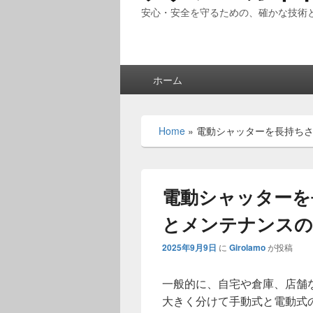
安心・安全を守るための、確かな技術
メ
ホーム
イ
ン
メ
Home
»
電動シャッターを長持ち
ニ
ュ
ー
電動シャッターを
とメンテナンスの
2025年9月9日
に
Girolamo
が投稿
一般的に、自宅や倉庫、店舗
大きく分けて手動式と電動式