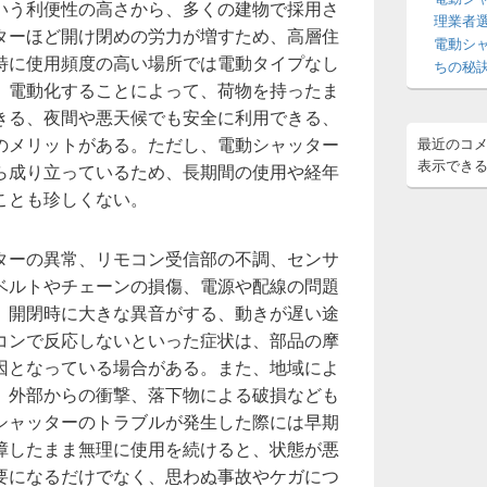
いう利便性の高さから、多くの建物で採用さ
ア
理業者
ターほど開け閉めの労力が増すため、高層住
電動シ
特に使用頻度の高い場所では電動タイプなし
ちの秘
。電動化することによって、荷物を持ったま
きる、夜間や悪天候でも安全に利用できる、
のメリットがある。ただし、電動シャッター
最近のコ
表示でき
ら成り立っているため、長期間の使用や経年
ことも珍しくない。
ターの異常、リモコン受信部の不調、センサ
ベルトやチェーンの損傷、電源や配線の問題
、開閉時に大きな異音がする、動きが遅い途
コンで反応しないといった症状は、部品の摩
因となっている場合がある。また、地域によ
、外部からの衝撃、落下物による破損なども
シャッターのトラブルが発生した際には早期
障したまま無理に使用を続けると、状態が悪
要になるだけでなく、思わぬ事故やケガにつ