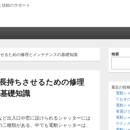
と信頼のサポート
メ
検索
させるための修理とメンテナンスの基礎知識
イ
ン
サ
イ
ド
長持ちさせるための修理
バ
ー
最近の投
基礎知識
ウ
電動シ
ィ
ておき
ジ
電動シ
ェ
者選び
ッ
など出入口や窓に設けられるシャッターには
電動シ
ト
エ
テナン
の二種類がある。
中でも電動シャッターは、
リ
電動シ