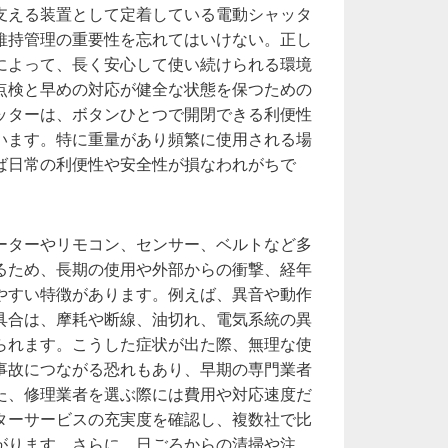
支える装置として定着している電動シャッタ
維持管理の重要性を忘れてはいけない。正し
によって、長く安心して使い続けられる環境
点検と早めの対応が健全な状態を保つための
ッターは、ボタンひとつで開閉できる利便性
います。特に重量があり頻繁に使用される場
ば日常の利便性や安全性が損なわれがちで
ーターやリモコン、センサー、ベルトなど多
るため、長期の使用や外部からの衝撃、経年
やすい特徴があります。例えば、異音や動作
具合は、摩耗や断線、油切れ、電気系統の異
られます。こうした症状が出た際、無理な使
事故につながる恐れもあり、早期の専門業者
た、修理業者を選ぶ際には費用や対応速度だ
ターサービスの充実度を確認し、複数社で比
がります。さらに、日ごろからの清掃や注