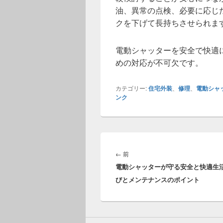
油、異常の点検、必要に応じ
クを下げて長持ちさせられま
電動シャッターを安全で快適
めの対応が不可欠です。
カテゴリー:
住宅外装
、
修理
、
電動シャ
ンク
投
稿
前
←
前
ナ
電動シャッターが守る安全と快適生
の
ビ
びとメンテナンスのポイント
投
ゲ
稿:
ー
シ
ョ